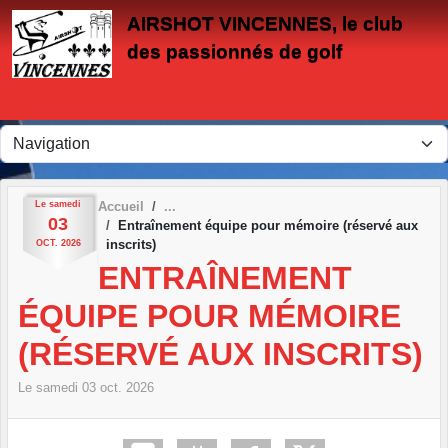
Panneau de gestion des cookies
AIRSHOT VINCENNES, le club
des passionnés de golf
Le
samedi
Accueil
03
Entraînement équipe pour mémoire (réservé aux
inscrits)
OCT.
2026
ENTRAÎNEMENT
ÉQUIPE POUR MÉMOIRE
(RÉSERVÉ AUX INSCRITS)
Le
samedi
03
oct.
2026