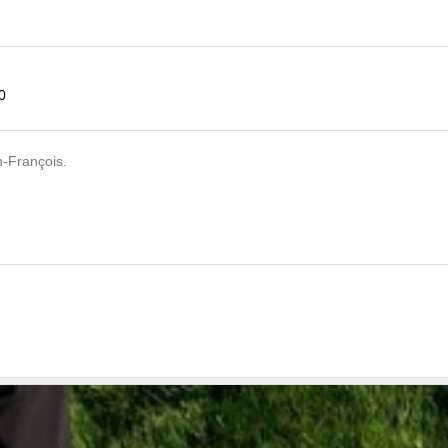
0
n-François.