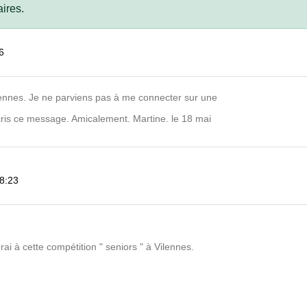
ires.
6
illennes. Je ne parviens pas à me connecter sur une
cris ce message. Amicalement. Martine. le 18 mai
08:23
rai à cette compétition " seniors " à Vilennes.