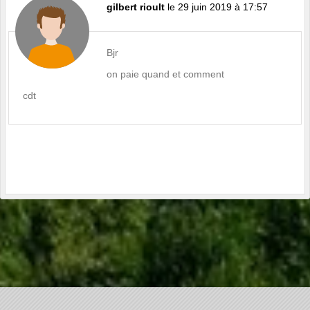
gilbert rioult
le 29 juin 2019 à 17:57
Bjr
on paie quand et comment
cdt