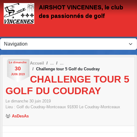
Panneau de gestion des cookies
AIRSHOT VINCENNES, le club
des passionnés de golf
Le
dimanche
Accueil
30
Challenge tour 5 Golf du Coudray
JUIN
2019
CHALLENGE TOUR 5
GOLF DU COUDRAY
Le
dimanche
30
juin
2019
Lieu :
Golf du Coudray-Montceaux
91830
Le Coudray-Montceaux
AsDesAs