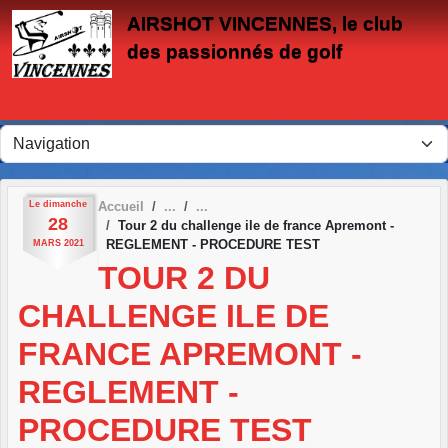
Panneau de gestion des cookies
AIRSHOT VINCENNES, le club
des passionnés de golf
Le
dimanche
Accueil
28
Tour 2 du challenge ile de france Apremont -
REGLEMENT - PROCEDURE TEST
MARS
2021
TOUR 2 DU
CHALLENGE ILE DE
FRANCE APREMONT -
REGLEMENT -
PROCEDURE TEST