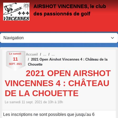
Panneau de gestion des cookies
AIRSHOT VINCENNES, le club
des passionnés de golf
Le
samedi
Accueil
11
2021 Open Airshot Vincennes 4 : Château de la
Chouette
SEPT.
2021
2021 OPEN AIRSHOT
VINCENNES 4 : CHÂTEAU
DE LA CHOUETTE
Le
samedi
11
sept.
2021
de 10h à 18h
Les inscriptions ne sont possibles que jusqu'au 6