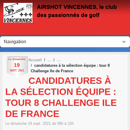
Panneau de gestion des cookies
AIRSHOT VINCENNES, le club
des passionnés de golf
Le
dimanche
Accueil
19
candidatures à la sélection équipe : tour 8
Challenge Ile de France
SEPT.
2021
CANDIDATURES À
LA SÉLECTION ÉQUIPE :
TOUR 8 CHALLENGE ILE
DE FRANCE
Le
dimanche
19
sept.
2021
de 08h à 15h