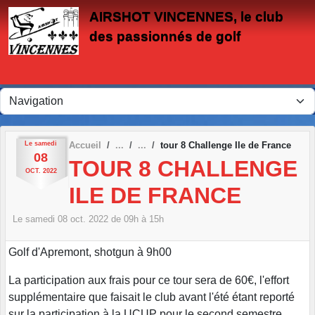
Panneau de gestion des cookies
AIRSHOT VINCENNES, le club
des passionnés de golf
Le
samedi
Accueil
tour 8 Challenge Ile de France
08
TOUR 8 CHALLENGE
OCT.
2022
ILE DE FRANCE
Le
samedi
08
oct.
2022
de 09h à 15h
Golf d'Apremont, shotgun à 9h00
La participation aux frais pour ce tour sera de 60€, l'effort
supplémentaire que faisait le club avant l'été étant reporté
sur la participation à la UCUP pour le second semestre.