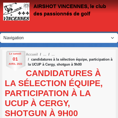
Panneau de gestion des cookies
AIRSHOT VINCENNES, le club
des passionnés de golf
Le
samedi
Accueil
01
candidatures à la sélection équipe, participation à
la UCUP à Cergy, shotgun à 9h00
AVRIL
2023
CANDIDATURES À
LA SÉLECTION ÉQUIPE,
PARTICIPATION À LA
UCUP À CERGY,
SHOTGUN À 9H00