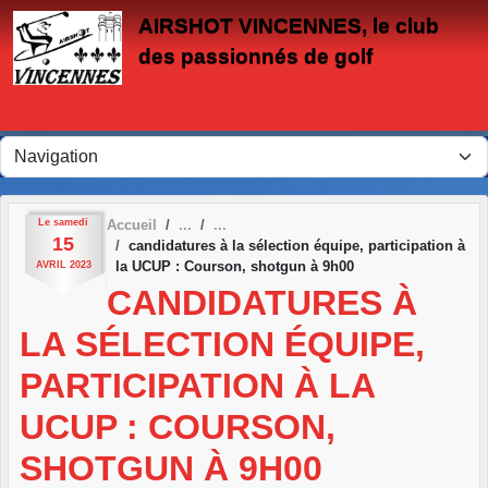
Panneau de gestion des cookies
AIRSHOT VINCENNES, le club
des passionnés de golf
Le
samedi
Accueil
15
candidatures à la sélection équipe, participation à
la UCUP : Courson, shotgun à 9h00
AVRIL
2023
CANDIDATURES À
LA SÉLECTION ÉQUIPE,
PARTICIPATION À LA
UCUP : COURSON,
SHOTGUN À 9H00