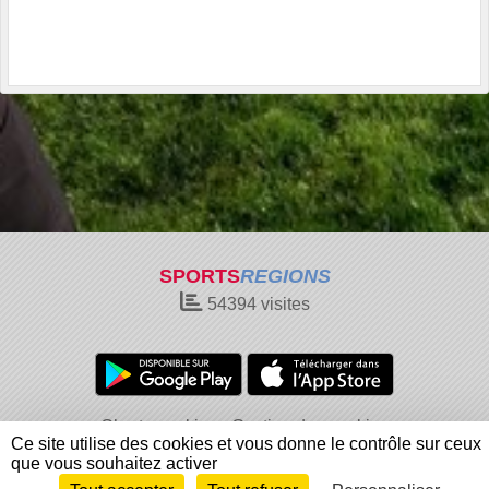
SPORTS
REGIONS
54394
visites
Charte cookies
Gestion des cookies
Ce site utilise des cookies et vous donne le contrôle sur ceux
Informations légales
Signaler un contenu inapproprié
que vous souhaitez activer