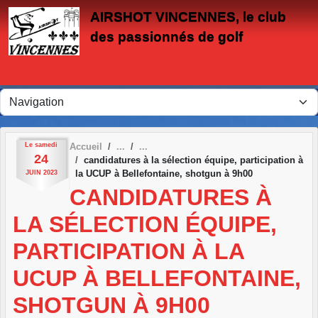
Panneau de gestion des cookies
AIRSHOT VINCENNES, le club
des passionnés de golf
Le
samedi
Accueil
24
candidatures à la sélection équipe, participation à
la UCUP à Bellefontaine, shotgun à 9h00
JUIN
2023
CANDIDATURES À
LA SÉLECTION ÉQUIPE,
PARTICIPATION À LA
UCUP À BELLEFONTAINE,
SHOTGUN À 9H00