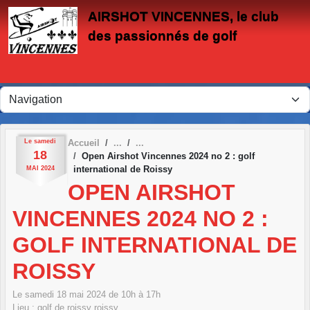
Panneau de gestion des cookies
AIRSHOT VINCENNES, le club
des passionnés de golf
Le
samedi
Accueil
18
Open Airshot Vincennes 2024 no 2 : golf
international de Roissy
MAI
2024
OPEN AIRSHOT
VINCENNES 2024 NO 2 :
GOLF INTERNATIONAL DE
ROISSY
Le
samedi
18
mai
2024
de 10h à 17h
Lieu :
golf de roissy
roissy