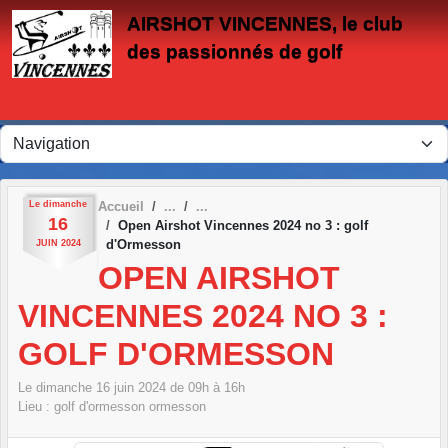
Panneau de gestion des cookies
AIRSHOT VINCENNES, le club
des passionnés de golf
Le
dimanche
Accueil
16
Open Airshot Vincennes 2024 no 3 : golf
d'Ormesson
JUIN
2024
OPEN AIRSHOT
VINCENNES 2024 NO 3 :
GOLF D'ORMESSON
Le
dimanche
16
juin
2024
de 09h à 16h
Lieu :
golf d'ormesson
ormesson