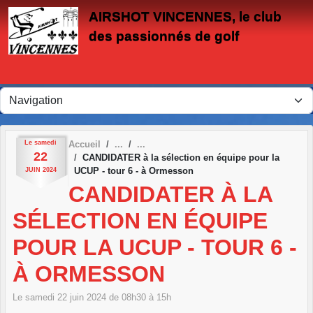
Panneau de gestion des cookies
AIRSHOT VINCENNES, le club
des passionnés de golf
Le
samedi
Accueil
22
CANDIDATER à la sélection en équipe pour la
UCUP - tour 6 - à Ormesson
JUIN
2024
CANDIDATER À LA
SÉLECTION EN ÉQUIPE
POUR LA UCUP - TOUR 6 -
À ORMESSON
Le
samedi
22
juin
2024
de 08h30 à 15h