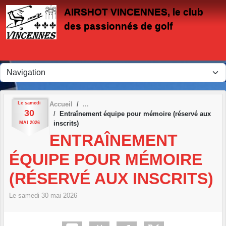
Panneau de gestion des cookies
AIRSHOT VINCENNES, le club
des passionnés de golf
Le
samedi
Accueil
30
Entraînement équipe pour mémoire (réservé aux
inscrits)
MAI
2026
ENTRAÎNEMENT
ÉQUIPE POUR MÉMOIRE
(RÉSERVÉ AUX INSCRITS)
Le
samedi
30
mai
2026