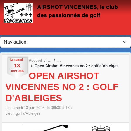
Panneau de gestion des cookies
AIRSHOT VINCENNES, le club
des passionnés de golf
Le
samedi
Accueil
13
Open Airshot Vincennes no 2 : golf d'Ableiges
JUIN
2026
OPEN AIRSHOT
VINCENNES NO 2 : GOLF
D'ABLEIGES
Le
samedi
13
juin
2026
de 09h30 à 16h
Lieu :
golf d'Ableiges