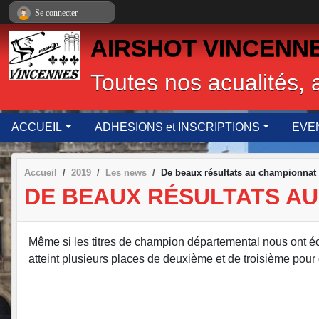
Panneau de gestion des cookies
Se connecter
AIRSHOT VINCENNES,
Toutes nos acualités, 
ACCUEIL
ADHESIONS et INSCRIPTIONS
EVE
Accueil
2019
Les news
De beaux résultats au championnat
DE BEAUX RÉSULTATS A
Même si les titres de champion départemental nous ont 
atteint plusieurs places de deuxième et de troisième pour 