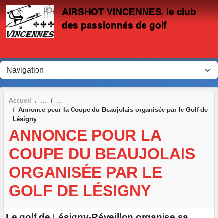
Panneau de gestion des cookies
AIRSHOT VINCENNES, le club
des passionnés de golf
Accueil
Annonce pour la Coupe du Beaujolais organisée par le Golf de
Lésigny
ANNONCE POUR LA
COUPE DU BEAUJOLAIS
ORGANISÉE PAR LE
GOLF DE LÉSIGNY
Le golf de Lésigny-Réveillon organise sa