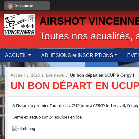
Panneau de gestion des cookies
Se connecter
AIRSHOT VINCENNES,
Toutes nos acualités, 
ACCUEIL
ADHESIONS et INSCRIPTIONS
EVE
Accueil
2023
Les news
Un bon départ en UCUP à Cergy !
UN BON DÉPART EN UCUP
A l'issue du premier Tour de la UCUP joué à CERGY le 1er avril, l'équi
5ème ex aequo sur 24 équipes en lice.