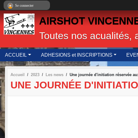
Panneau de gestion des cookies
Se connecter
AIRSHOT VINCENNES,
Toutes nos acualités, 
ACCUEIL
ADHESIONS et INSCRIPTIONS
EVE
Accueil
2023
Les news
Une journée d'initiation réservée 
UNE JOURNÉE D'INITIAT